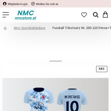
Mitglieder-Login
Melden Sie sich an
Nmc Sportbekleidung
Fussball Trikotsatz Nr. 200-220 (Hose+
Fussball Trikotsatz Nr.177-192
(Hose+Trikot+Stutzen) inkl. Druck - 11 Größen
104-XXL
NEU